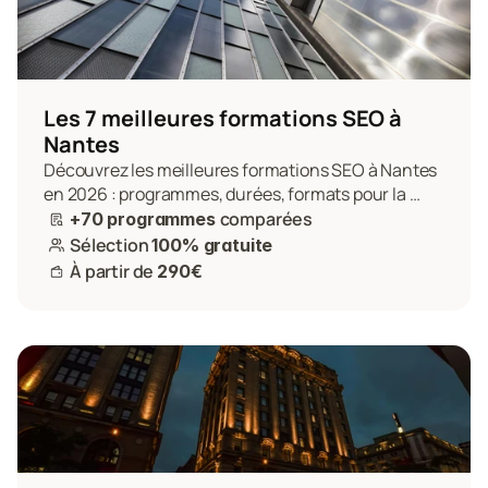
Les 7 meilleures formations SEO à 
Nantes
Découvrez les meilleures formations SEO à Nantes 
en 2026 : programmes, durées, formats pour la 
formation la plus adaptée à vos objectifs.
comparées
+70 programmes 
Sélection 
100% gratuite
À partir de 
290€