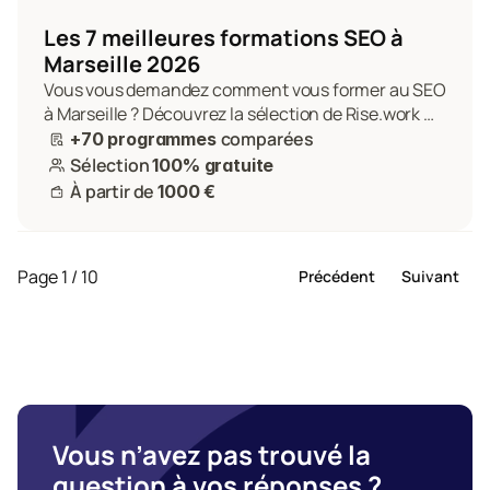
Les 7 meilleures formations SEO à 
Marseille 2026
Vous vous demandez comment vous former au SEO 
à Marseille ? Découvrez la sélection de Rise.work 
des meilleures solutions de formation au 
comparées
+70 programmes 
référencement naturel dans votre ville !
Sélection 
100% gratuite
À partir de 
1000 €
Page 1 / 10
Précédent
Suivant
Vous n’avez pas trouvé la 
question à vos réponses ?