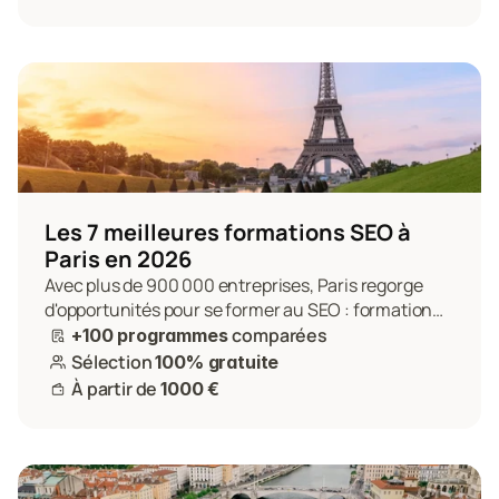
Les 7 meilleures formations SEO à 
Paris en 2026
Avec plus de 900 000 entreprises, Paris regorge 
d'opportunités pour se former au SEO : formations 
certifiantes, finançables OPCO & CPF, apprendre le 
comparées
+100 programmes 
référencement naturel en ligne...
Sélection 
100% gratuite
À partir de 
1000 €