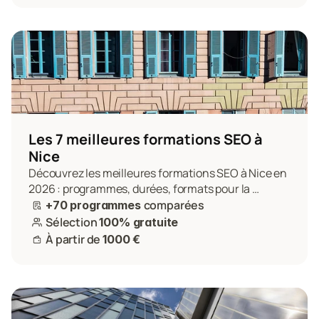
Les 7 meilleures formations SEO à 
Nice
Découvrez les meilleures formations SEO à Nice en 
2026 : programmes, durées, formats pour la 
formation la plus adaptée à vos objectifs.
comparées
+70 programmes 
Sélection 
100% gratuite
À partir de 
1000 €