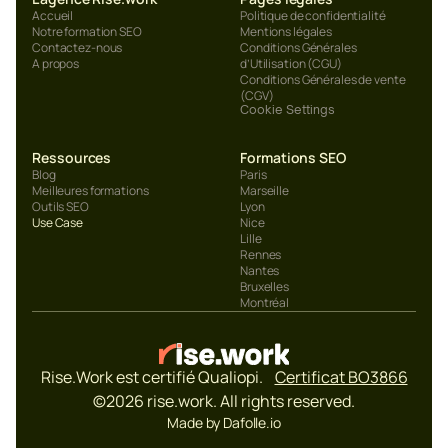
Accueil
Politique de confidentialité
Notre formation SEO
Mentions légales
Contactez-nous
Conditions Générales 
A propos
d’Utilisation (CGU)
Conditions Générales de vente 
(CGV)
Cookie Settings
Ressources
Formations SEO
Blog
Paris
Meilleures formations
Marseille
Outils SEO
Lyon
Use Case
Nice
Lille
Rennes
Nantes
Bruxelles
Montréal
Rise.Work est certifié Qualiopi.    
Certificat BO3866
©2026 rise.work. All rights reserved.
Made by Dafolle.io