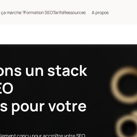
ça marche ?
Formation SEO
Tarifs
Ressources
A propos
s un stack 
O 
 pour votre 
cialement conçu pour accroître votre SEO.