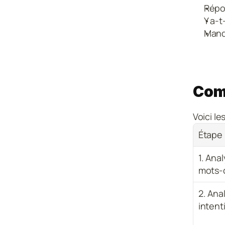
Répon
Y a-t
Manqu
Com
Voici le
Étape
1. Anal
mots-
2. Ana
intent