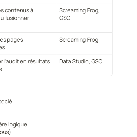
es contenus à 
Screaming Frog, 
ou fusionner
GSC
les pages 
Screaming Frog
es
 l’audit en résultats 
Data Studio, GSC
s
socié
ère logique.
sous)