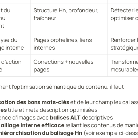
t du 
Structure Hn, profondeur, 
Détecter l
u 
fraîcheur
optimiser 
nt
lyse du 
Pages orphelines, liens 
Renforcer 
ge interne
internes
stratégiqu
 d’action 
Corrections + nouvelles 
Transformer
é
pages
mesurable
ant l'optimisation sémantique du contenu, il faut :
 et de leur champ lexical as
isation des bons mots-clés
 title et meta description optimisées
ses
ence d’images avec 
 descriptives
balises ALT
 reliant les contenus de mani
aillage interne efficace
 (voir exemple ci-des
 hiérarchisation du balisage Hn