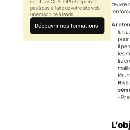
certifiées QUALIOPI et apprenez, 
œuvre d
pas à pas, à faire de votre site web, 
renforc
une machine à leads.
À reteni
Découvrir nos formations
Un a
pour 
Il pe
les 
La cr
maill
L’aud
Rise
sém
- 
Pre
L’ob