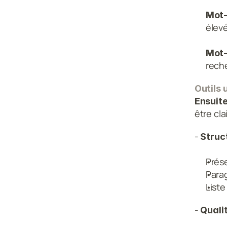
Mot-
élevé
Mot-
reche
Outils 
Ensuite
être cla
-
 Struc
Prése
Parag
Liste
- 
Quali