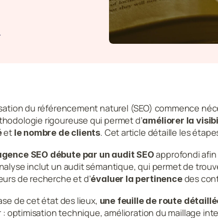
4
isation du référencement naturel (SEO) commence néc
hodologie rigoureuse qui permet d’
améliorer la visib
 et 
. Cet article détaille les éta
é
le nombre de clients
 approfondi afin 
agence SEO débute par un audit SEO
nalyse inclut un audit sémantique, qui permet de trouv
eurs de recherche et d’
 des con
évaluer la pertinence
ase de cet état des lieux, 
une feuille de route détaillé
r : optimisation technique, amélioration du maillage int