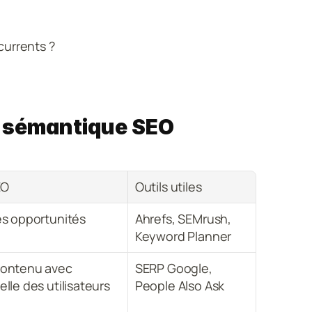
currents ?
 sémantique SEO
EO
Outils utiles
les opportunités 
Ahrefs, SEMrush, 
Keyword Planner
contenu avec 
SERP Google, 
éelle des utilisateurs
People Also Ask