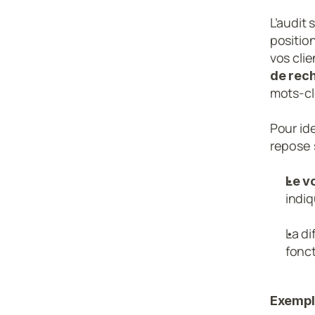
L’audit
positio
vos clie
de rech
mots-cl
Pour ide
repose s
Le v
indi
La di
fonct
Exempl