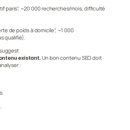
tif paris", ~20 000 recherches/mois, difficulté 
erte de poids à domicile", ~1 000 
s qualifié).
rsuggest
Un bon contenu SEO doit 
ontenu existant. 
 analyser :
s.
.