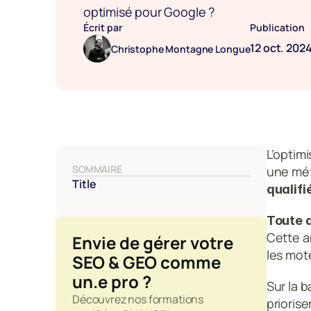
optimisé pour Google ?
Écrit par
Publication
12 oct. 202
Christophe Montagne Longue
L’optim
SOMMAIRE
une mét
Title
qualifi
Toute 
Cette a
Envie de gérer votre 
les mot
SEO & GEO comme 
un.e pro ?
Sur la b
Découvrez nos formations 
priorise