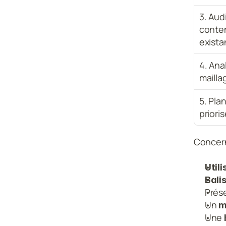
3. Audi
conten
exista
4. Ana
mailla
5. Plan
prioris
Concern
Util
Bali
Prés
Un 
m
Une