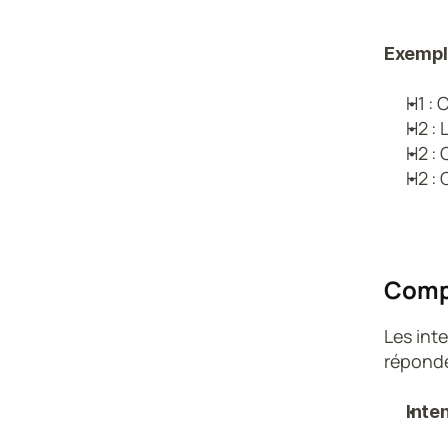
Exempl
H1 : 
H2 : 
H2 : 
H2 : 
Compr
Les int
réponde
Inte