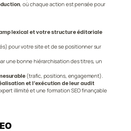
, où chaque action est pensée pour 
oduction
vos mots-clés, votre champ lexical et votre structure éditoriale 
s) pour votre site et de se positionner sur 
r une bonne hiérarchisation des titres, un 
 (trafic, positions, engagement).
 mesurable
isation et l’exécution de leur audit 
ert illimité et une formation SEO finançable 
SEO