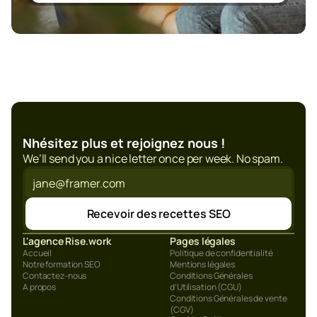
Nhésitez plus et rejoignez nous !
We’ll send you a nice letter once per week. No spam.
Recevoir des recettes SEO
L'agence Rise.work
Pages légales
Accueil
Politique de confidentialité
Notre formation SEO
Mentions légales
Contactez-nous
Conditions Générales 
A propos
d’Utilisation (CGU)
Conditions Générales de vente 
(CGV)