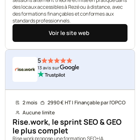
sessions alternent théorie et mise en pratique dans 
des locaux accessibles à Rezé ou à distance, avec 
des formations finançables et conformes aux 
standards professionnels.
Voir le site web
5
13 avis sur 
2 mois
2990 € HT | Finançable par l'OPCO
Aucune limite
Rise.work, le sprint SEO & GEO 
le plus complet
Rise.work propose une formation SEO+IA 