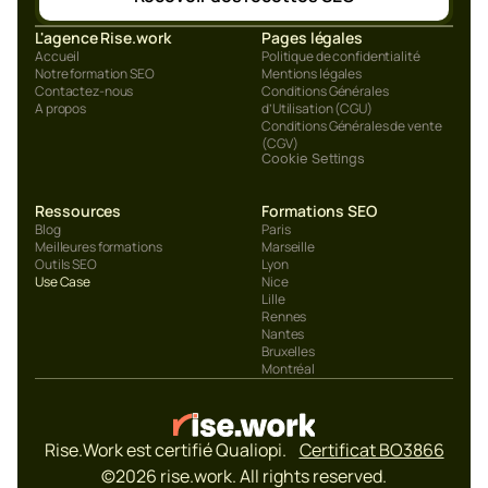
L'agence Rise.work
Pages légales
Accueil
Politique de confidentialité
Notre formation SEO
Mentions légales
Contactez-nous
Conditions Générales 
A propos
d’Utilisation (CGU)
Conditions Générales de vente 
(CGV)
Cookie Settings
Ressources
Formations SEO
Blog
Paris
Meilleures formations
Marseille
Outils SEO
Lyon
Use Case
Nice
Lille
Rennes
Nantes
Bruxelles
Montréal
Rise.Work est certifié Qualiopi.    
Certificat BO3866
©2026 rise.work. All rights reserved.