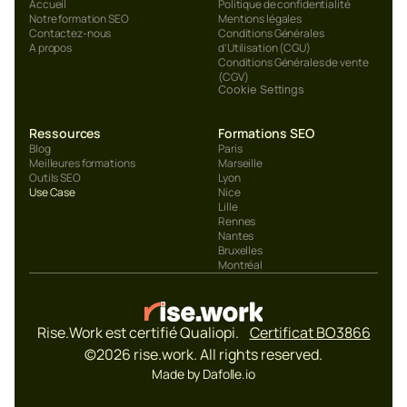
Accueil
Politique de confidentialité
Notre formation SEO
Mentions légales
Contactez-nous
Conditions Générales 
A propos
d’Utilisation (CGU)
Conditions Générales de vente 
(CGV)
Cookie Settings
Ressources
Formations SEO
Blog
Paris
Meilleures formations
Marseille
Outils SEO
Lyon
Use Case
Nice
Lille
Rennes
Nantes
Bruxelles
Montréal
Rise.Work est certifié Qualiopi.    
Certificat BO3866
©2026 rise.work. All rights reserved.
Made by Dafolle.io