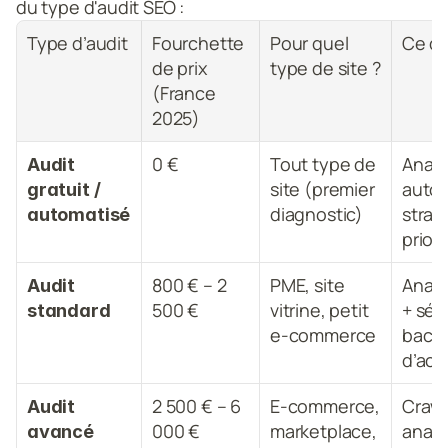
du type d'audit SEO : 
Type d’audit
Fourchette 
Pour quel 
Ce qu
de prix 
type de site ?
(France 
2025)
0 €
Tout type de 
Analy
Audit 
site (premier 
autom
gratuit / 
diagnostic)
straté
automatisé
priori
800 € – 2 
PME, site 
Analy
Audit 
500 €
vitrine, petit 
+ sém
standard
e-commerce
backli
d’acti
2 500 € – 6 
E-commerce, 
Crawl
Audit 
000 €
marketplace, 
analys
avancé