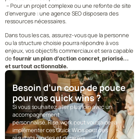
 – Pour un projet complexe ou une refonte de site 
d’envergure : une agence SEO disposera des 
ressources nécessaires.
Dans tous les cas, assurez-vous que la personne 
ou la structure choisie pourra répondre à vos 
enjeux, vos objectifs commerciaux et sera capable 
de 
fournir un plan d’action concret, priorisé… 
et surtout actionnable.
Besoin d’un coup de pouce  
pour vos quick wins ?
Si vous souhaitez aller plus loin avec un 
accompagnement 
personnalisé, Rise.work peut vous aider à 
implémenter ces Quick Wins pour des 
résultats rapides et durables.