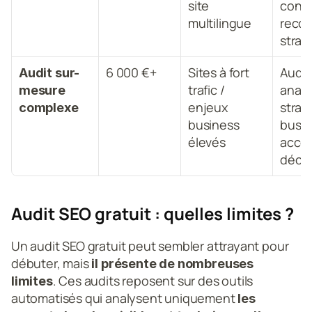
site 
concu
multilingue
reco
strat
6 000 €+
Sites à fort 
Audit
Audit sur-
trafic / 
analy
mesure 
enjeux 
strat
complexe
business 
busin
élevés
acco
décis
Audit SEO gratuit : quelles limites ?
Un audit SEO gratuit peut sembler attrayant pour 
débuter, mais
 il présente de nombreuses 
. Ces audits reposent sur des outils 
limites
automatisés qui analysent uniquement 
les 